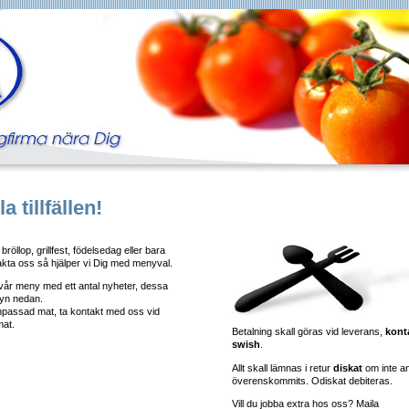
a tillfällen!
tt bröllop, grillfest, födelsedag eller bara
takta oss så hjälper vi Dig med menyval.
 vår meny med ett antal nyheter, dessa
yn nedan.
anpassad mat, ta kontakt med oss vid
mat.
Betalning skall göras vid leverans,
kont
swish
.
Allt skall lämnas i retur
diskat
om inte a
överenskommits. Odiskat debiteras.
Vill du jobba extra hos oss? Maila