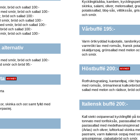
Kycklingklubba, kamben, kycklingspett,
skinka, salami, oliver, melonsallad, gra
mör, bröd och sallad 100:-
potatissallad, bbq-sås, vitlökssås, gris
j med smör, bröd och sallad 100:-
och smör.
 bröd och sallad 100:-
ed smör, bröd och sallad 100:-
med smör, bröd och sallad 100:-
Vårbuffé 195:-
bröd och sallad 100:-
mör, bröd och sallad 100:-
Varm örtkryddad kulpotatis, tandorikyck
varmrökt lax med romsås, fransk potati
 alternativ
skaldjurspaj, grönsallad med melon oc
och smör.
j med smör, bröd och sallad 100:-
d smör och bröd 95:-
Höstbuffé 200:-
rta
Rotfruktsgratäng, kantarellpaj, rökt hjo
med romsås, örtmarinerat kalkonbröst,
sallad med melon och rädisor, bröd oc
rta
Italiensk buffé 200:-
r, skinka och ost samt fylld med
rpastej.
Kall stekt ostpanerad kycklingfilé på to
tonnato med tonfisksås, pastasallad 
pastasallad med medelhavsinspirerad o
(Arlas) och oliver, lufttorkad skinka m
pastrami, varm italiensk ostpaj med so
grissinipinnar, ciabattabröd och smör.