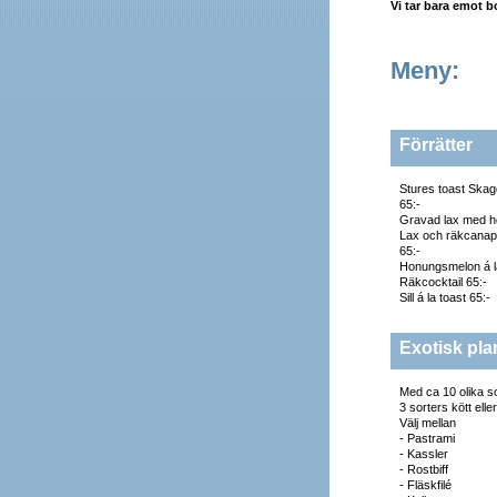
Vi tar bara emot b
Meny:
Förrätter
Stures toast Skag
65:-
Gravad lax med h
Lax och räkcanap
65:-
Honungsmelon á la
Räkcocktail 65:-
Sill á la toast 65:-
Exotisk pla
Med ca 10 olika so
3 sorters kött eller
Välj mellan
- Pastrami
- Kassler
- Rostbiff
- Fläskfilé