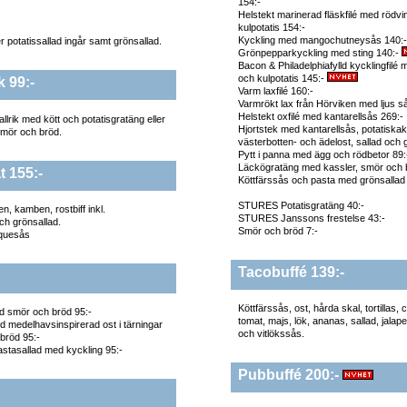
154:-
Helstekt marinerad fläskfilé med rödv
kulpotatis 154:-
Kyckling med mangochutneysås 140:
er potatissallad ingår samt grönsallad.
Grönpepparkyckling med sting 140:-
Bacon & Philadelphiafylld kycklingfilé
och kulpotatis 145:-
k 99:-
Varm laxfilé 160:-
Varmrökt lax från Hörviken med ljus s
Helstekt oxfilé med kantarellsås 269:-
allrik med kött och potatisgratäng eller
Hjortstek med kantarellsås, potatiska
 smör och bröd.
västerbotten- och ädelost, sallad och 
Pytt i panna med ägg och rödbetor 89:
Läckögratäng med kassler, smör och 
 155:-
Köttfärssås och pasta med grönsallad
STURES Potatisgratäng 40:-
en, kamben, rostbiff inkl.
STURES Janssons frestelse 43:-
ch grönsallad.
Smör och bröd 7:-
equesås
Tacobuffé 139:-
Köttfärssås, ost, hårda skal, tortillas, 
d smör och bröd 95:-
tomat, majs, lök, ananas, sallad, jala
d medelhavsinspirerad ost i tärningar
och vitlökssås.
bröd 95:-
pastasallad med kyckling 95:-
Pubbuffé 200:-