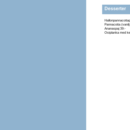
Desserter
Hallonpannacottap
Pannacotta (vanilj 
Ananaspaj 39:-
Ostplanka med kex