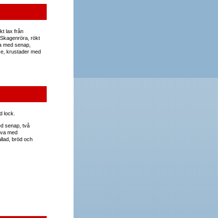
ökt lax från
Skagenröra, rökt
nka med senap,
lse, krustader med
d lock.
med senap, två
alva med
llad, bröd och