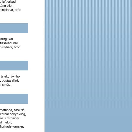
 lufttorkad
täng eller
sinipinnar, bröd
ling, kall
ssallad, kall
h rädisor, bröd
rtstek, rökt lax
 pustasallad,
h smör.
matbädd, fläskfilé
med baconkyckling,
st i tärningar
ed melon,
ltorkade tomater,