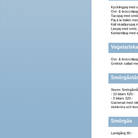
Kycklingpaj med s
Ost- & broccolipa
Tacopaj med smör,
Paj á la Italien m
Kall skaldjurspaj 
Laxpaj med smör, 
Kantarellpaj med s
Vegetariska
Ost- & broccolipa
Grekisk sallad me
Smörgåstå
Stures Smörgåstå
- 10 bitars 620:-
- 5 bitars 320:-
Garnerad med räko
skinkröra och leve
Smörgås
Landgång 95:-