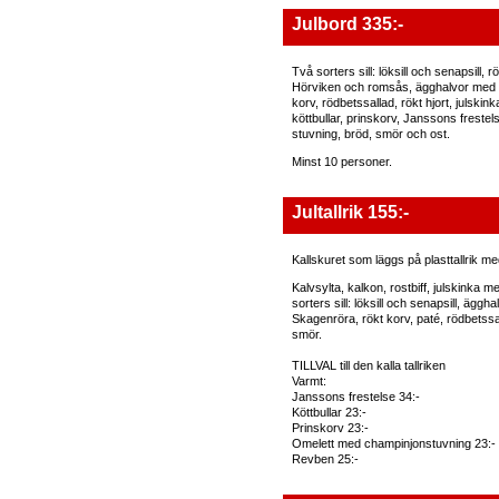
Julbord 335:-
Två sorters sill: löksill och senapsill, r
Hörviken och romsås, ägghalvor med 
korv, rödbetssallad, rökt hjort, julski
köttbullar, prinskorv, Janssons freste
stuvning, bröd, smör och ost.
Minst 10 personer.
Jultallrik 155:-
Kallskuret som läggs på plasttallrik me
Kalvsylta, kalkon, rostbiff, julskinka 
sorters sill: löksill och senapsill, äggh
Skagenröra, rökt korv, paté, rödbetssa
smör.
TILLVAL till den kalla tallriken
Varmt:
Janssons frestelse 34:-
Köttbullar 23:-
Prinskorv 23:-
Omelett med champinjonstuvning 23:-
Revben 25:-