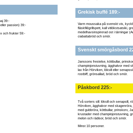
Grekisk buffé 189:-
aj 39:-
Varm moussaka på svenskt vis, kycklin
eller passion) 39:-
fläskfilégrillspett, kall vitlökstsatsiki, 
medelhavsinspirerad ost i tärningar (Ar
 och frukter 59:-
ciabattabröd och smör.
Svenskt smörgåsbord 22
Janssons frestelse, köttbullar, prinsk
champinjonstuvning, ägghalvor med sk
lax från Hörviken, löksill eller senapssil
rostbiff, grönsallad, bröd och smör.
Påskbord 225:-
Två sorters sill: löksill och senapsill, r
Hörviken, ägghalvor med skagenröra, 
med gubbröra, köttbullar, prinskorv, J
krustader med champinjonstuvning, g
melon och rädisor, bröd och smör.
Minst 10 personer.