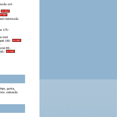
inssås och
-
 med rödvinssås
ås 175:-
ka med
gelé 190:-
-
bröd 89:-
 85:-
chips, gurka,
penos, salsasås