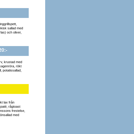
ggrillspett,
grekisk sallad med
las) och oliver,
0:-
orv, krustad med
agenröra, rökt
l, potatissallad,
ökt lax från
paté, rågtoast
anssons frestelse,
rönsallad med