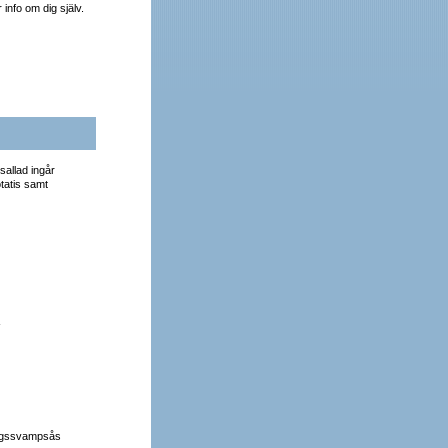
info om dig själv.
sallad ingår
otatis samt
-
kogssvampsås