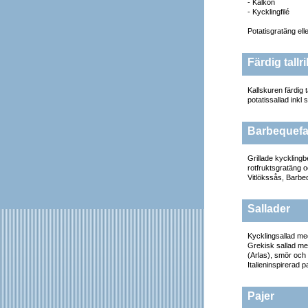
- Kalkon
- Kycklingfilé
Potatisgratäng ell
Färdig tallri
Kallskuren färdig t
potatissallad inkl
Barbequefat
Grillade kycklingb
rotfruktsgratäng o
Vitlökssås, Barb
Sallader
Kycklingsallad me
Grekisk sallad me
(Arlas), smör och 
Italieninspirerad 
Pajer