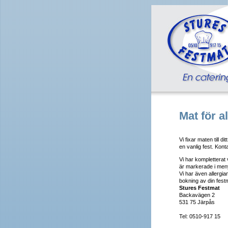
Mat för all
Vi fixar maten till di
en vanlig fest. Kon
Vi har kompletterat
är markerade i men
Vi har även allergi
bokning av din fest
Stures Festmat
Backavägen 2
531 75 Järpås
Tel: 0510-917 15