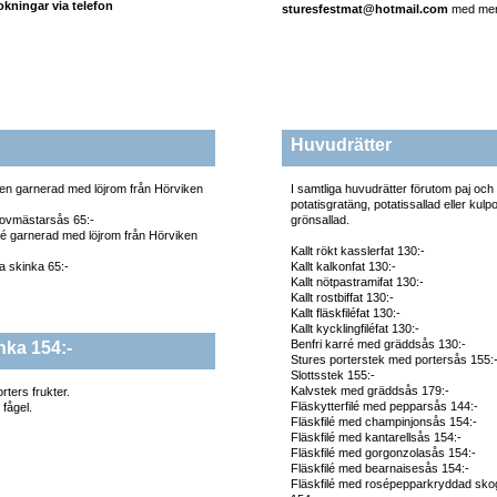
okningar via telefon
sturesfestmat@hotmail.com
med mer 
Huvudrätter
en garnerad med löjrom från Hörviken
I samtliga huvudrätter förutom paj och 
potatisgratäng, potatissallad eller kulp
ovmästarsås 65:-
grönsallad.
é garnerad med löjrom från Hörviken
Kallt rökt kasslerfat 130:-
 skinka 65:-
Kallt kalkonfat 130:-
Kallt nötpastramifat 130:-
Kallt rostbiffat 130:-
Kallt fläskfiléfat 130:-
Kallt kycklingfiléfat 130:-
Benfri karré med gräddsås 130:-
nka 154:-
Stures porterstek med portersås 155:
Slottsstek 155:-
Kalvstek med gräddsås 179:-
rters frukter.
Fläskytterfilé med pepparsås 144:-
 fågel.
Fläskfilé med champinjonsås 154:-
Fläskfilé med kantarellsås 154:-
Fläskfilé med gorgonzolasås 154:-
Fläskfilé med bearnaisesås 154:-
Fläskfilé med rosépepparkryddad s