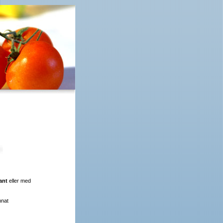
ant
eller med
nnat